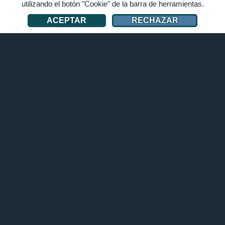
Actualización de cofres bestial en el juego
utilizando el botón "Cookie" de la barra de herramientas.
de animales para navegador
ACEPTAR
RECHAZAR
Hasta arriba
A partir de ahora, el Rinoceronte negro os espera en el
Cofre Retro de Zoo 2: Animal Park. Abrid vuestros cofres y
haceos con este impresionante animal de la sabana para
vuestro zoo.
JUGAR AHORA
¿Te gustan los #JUEGOS? ¡Entonces puede que también
te gusten estos juegos de upjers!