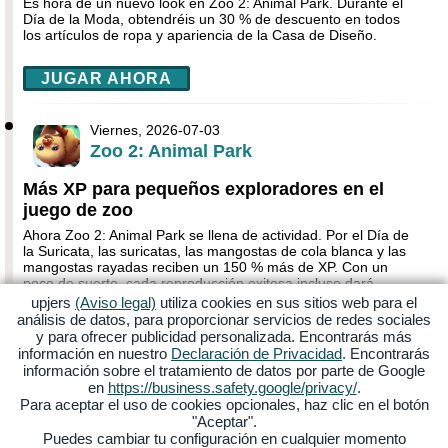
Es hora de un nuevo look en Zoo 2: Animal Park. Durante el
Día de la Moda, obtendréis un 30 % de descuento en todos
los artículos de ropa y apariencia de la Casa de Diseño.
JUGAR AHORA
Viernes, 2026-07-03
Zoo 2: Animal Park
Más XP para pequeños exploradores en el
juego de zoo
Ahora Zoo 2: Animal Park se llena de actividad. Por el Día de
la Suricata, las suricatas, las mangostas de cola blanca y las
mangostas rayadas reciben un 150 % más de XP. Con un
poco de suerte, cada reproducción exitosa incluso dará
trillizos.
upjers
(Aviso legal)
utiliza cookies en sus sitios web para el
análisis de datos, para proporcionar servicios de redes sociales
y para ofrecer publicidad personalizada. Encontrarás más
JUGAR AHORA
información en nuestro
Declaración de Privacidad
. Encontrarás
información sobre el tratamiento de datos por parte de Google
en
https://business.safety.google/privacy/
.
Jueves, 2026-07-02
Para aceptar el uso de cookies opcionales, haz clic en el botón
Zoo 2: Animal Park
"Aceptar".
Puedes cambiar tu configuración en cualquier momento