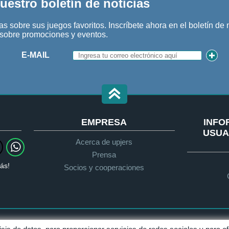
uestro boletín de noticias
s sobre sus juegos favoritos. Inscríbete ahora en el boletín de 
n sobre promociones y eventos.
E-MAIL
EMPRESA
INFO
USUA
Acerca de upjers
Prensa
ás!
Socios y cooperaciones
Protección de datos
Condiciones generales de