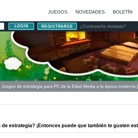
JUEGOS
NOVEDADES
BOLETÍN
¿Contraseña olvidada?
REGISTRARSE
Juegos de estrategia para PC de la Edad Media a la época moderna |
 de estrategia? ¡Entonces puede que también te gusten est