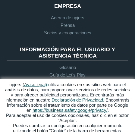
EMPRESA
Acerca de upjers
Prensa
Socios y cooperaciones
INFORMACIÓN PARA EL USUARIO Y
ASISTENCIA TÉCNICA
Glosario
Guía de Let's Play
Soporte
upjers
(Aviso legal)
utiliza cookies en sus sitios web para el
análisis de datos, para proporcionar servicios de redes sociales
y para ofrecer publicidad personalizada. Encontrarás más
información en nuestro
Declaración de Privacidad
. Encontrarás
Aviso legal
Protección de
Condiciones
Accesibilidad
información sobre el tratamiento de datos por parte de Google
datos
generales de
en
https://business.safety.google/privacy/
.
contratación
Para aceptar el uso de cookies opcionales, haz clic en el botón
"Aceptar".
Gestionar Cookies
Puedes cambiar tu configuración en cualquier momento
utilizando el botón "Cookie" de la barra de herramientas.