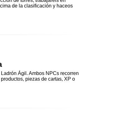
cción de torres, trabajaréis en
cima de la clasificación y haceos
a
el Ladrón Ágil. Ambos NPCs recorren
productos, piezas de cartas, XP o