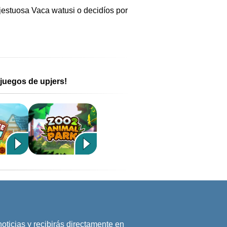
jestuosa Vaca watusi o decidíos por
juegos de upjers!
noticias y recibirás directamente en