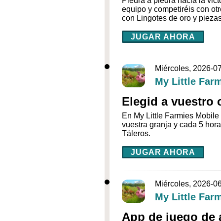
Piedra a piedra hacia la vict
equipo y competiréis con otr
con Lingotes de oro y piezas
JUGAR AHORA
Miércoles, 2026-0
My Little Far
Elegid a vuestro
En My Little Farmies Mobile
vuestra granja y cada 5 hor
Táleros.
JUGAR AHORA
Miércoles, 2026-0
My Little Far
App de juego de 