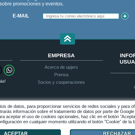
n sobre promociones y eventos.
E-MAIL
EMPRESA
INFO
USUA
Acerca de upjers
Prensa
ás!
Socios y cooperaciones
álisis de datos, para proporcionar servicios de redes sociales y para
trarás información sobre el tratamiento de datos por parte de Googl
Protección de datos
Condiciones generales de
ra aceptar el uso de cookies opcionales, haz clic en el botón "Acepta
contratación
figuración en cualquier momento utilizando el botón "Cookie" de la 
Gestionar Cookies
ACEPTAR
RECHAZAR