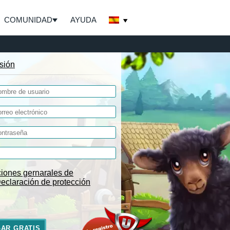
COMUNIDAD
AYUDA
esión
iones gernarales de
eclaración de protección