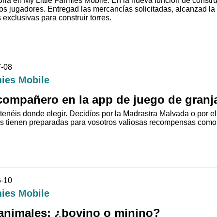
oria en My Little Farmies Mobile. En la nueva función de constru
os jugadores. Entregad las mercancías solicitadas, alcanzad la 
 exclusivas para construir torres.
7-08
mies Mobile
 compañero en la app de juego de granj
 tenéis donde elegir. Decidíos por la Madrastra Malvada o por 
as tienen preparadas para vosotros valiosas recompensas como 
6-10
mies Mobile
animales: ¿bovino o minino?