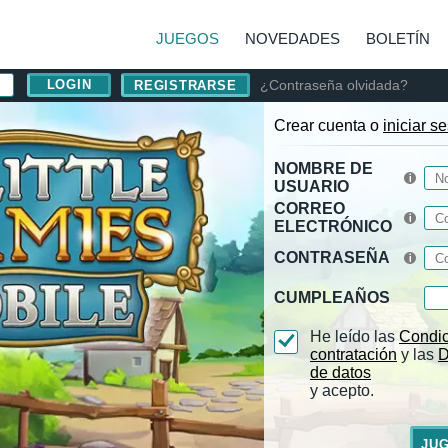
JUEGOS
NOVEDADES
BOLETÍN
¿Contraseña olvidada?
REGISTRARSE
Crear cuenta o
iniciar s
NOMBRE DE
USUARIO
CORREO
ELECTRÓNICO
CONTRASEÑA
CUMPLEAÑOS
He leído las
Condic
contratación
y las
D
de datos
y acepto.