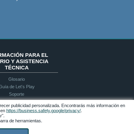
RMACIÓN PARA EL
RIO Y ASISTENCIA
TÉCNICA
Glosario
Guía de Let's Play
Soporte
 ofrecer publicidad personalizada. Encontrarás más información en
e en
https://business.safety.google/privacy/
.
Accesibilidad
r".
barra de herramientas.