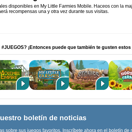
les disponibles en My Little Farmies Mobile. Haceos con la ma
aerá recompensas una y otra vez durante sus visitas.
s #JUEGOS? ¡Entonces puede que también te gusten estos 
uestro boletín de noticias
s sobre sus juegos favoritos. Inscríbete ahora en el boletín de 