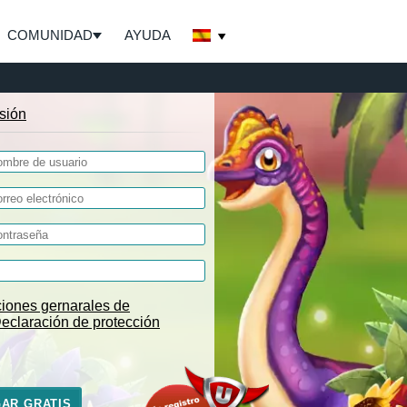
COMUNIDAD
AYUDA
esión
iones gernarales de
eclaración de protección