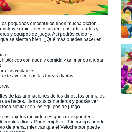
 los pequeños dinosaurios traen mucha acción
Construye rápidamente los recintos adecuados y
ros y equipos de juego. Así podrás cuidar y
a que se sientan bien. ¿Qué más puedes hacer en
ocas
ehistóricos con agua y comida y animarlos a jugar
o
ra los visitantes
ue te ayuden con las tareas diarias
erca
les de las animaciones de los dinos: los animales
lo que haces. Llena sus comederos y podrás ver
iona similar con los equipos de juego.
opios objetos individuales que corresponden al
iferentes dinos. Por ejemplo, el Triceratops puede
ero de arena, mientras que el Velociraptor puede