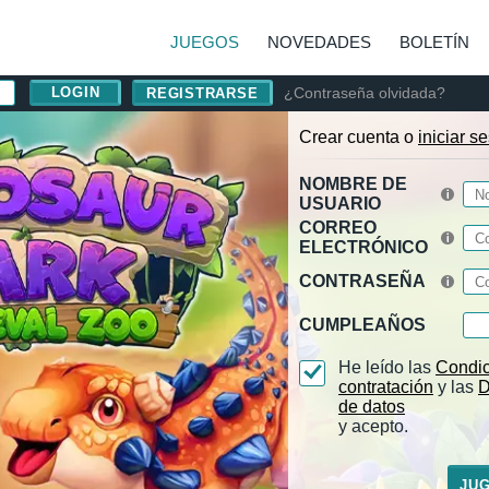
JUEGOS
NOVEDADES
BOLETÍN
¿Contraseña olvidada?
REGISTRARSE
Crear cuenta o
iniciar s
NOMBRE DE
USUARIO
CORREO
ELECTRÓNICO
CONTRASEÑA
CUMPLEAÑOS
He leído las
Condic
contratación
y las
D
de datos
y acepto.