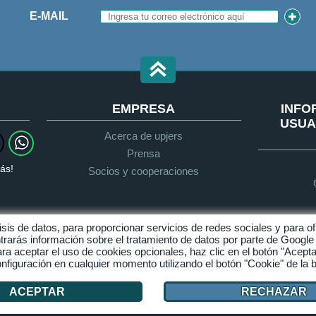
E-MAIL
EMPRESA
INFO
USUA
Acerca de upjers
Prensa
ás!
Socios y cooperaciones
álisis de datos, para proporcionar servicios de redes sociales y para
trarás información sobre el tratamiento de datos por parte de Googl
Protección de datos
Condiciones generales de
ra aceptar el uso de cookies opcionales, haz clic en el botón "Acepta
contratación
figuración en cualquier momento utilizando el botón "Cookie" de la 
Gestionar Cookies
ACEPTAR
RECHAZAR