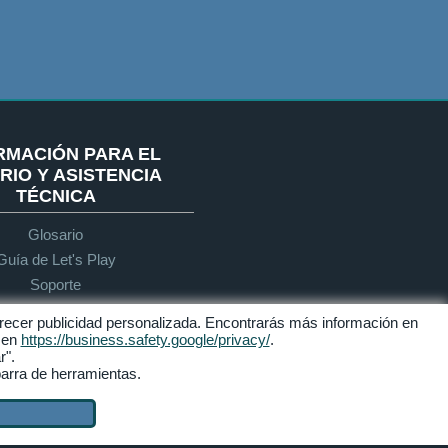
RMACIÓN PARA EL
RIO Y ASISTENCIA
TÉCNICA
Glosario
Guía de Let's Play
Soporte
 ofrecer publicidad personalizada. Encontrarás más información en
e en
https://business.safety.google/privacy/
.
Accesibilidad
r".
barra de herramientas.