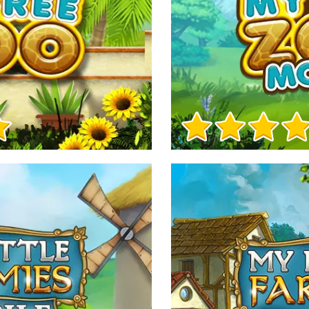
Info del Juego