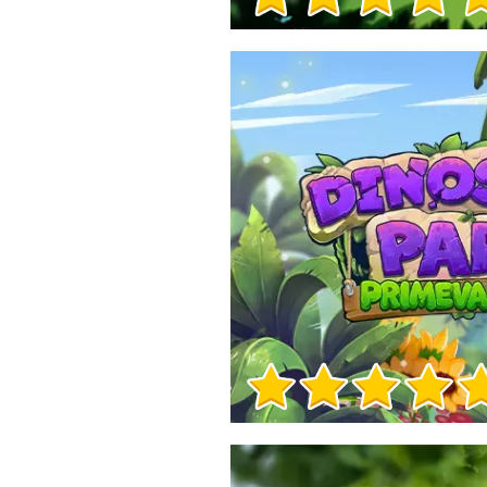
Info del Juego