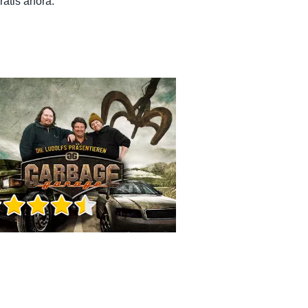
atis ahora.