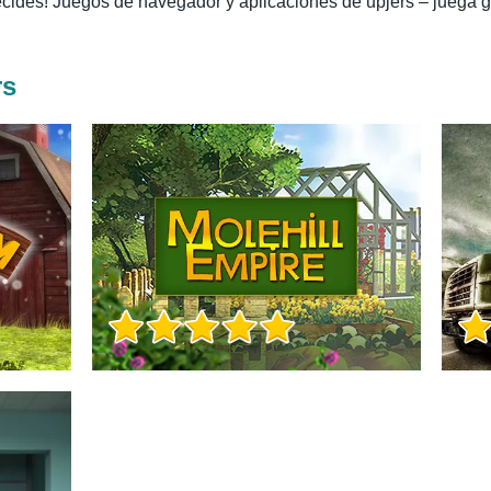
ecides! Juegos de navegador y aplicaciones de upjers – juega gr
rs