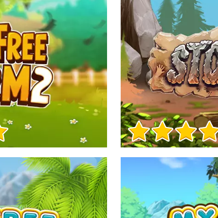
Info del Juego