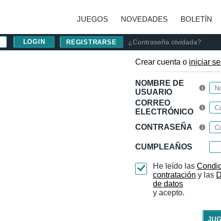
JUEGOS
NOVEDADES
BOLETÍN
¿Contraseña olvidada?
REGISTRARSE
Crear cuenta o
iniciar s
NOMBRE DE
USUARIO
CORREO
ELECTRÓNICO
CONTRASEÑA
CUMPLEAÑOS
He leído las
Condic
contratación
y las
D
de datos
y acepto.