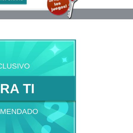
CLUSIVO
RA TI
OMENDADO