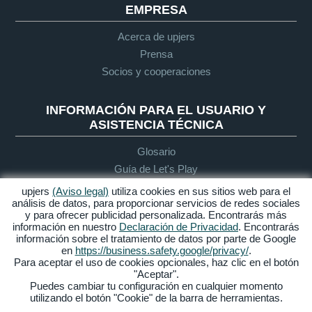
EMPRESA
Acerca de upjers
Prensa
Socios y cooperaciones
INFORMACIÓN PARA EL USUARIO Y
ASISTENCIA TÉCNICA
Glosario
Guía de Let's Play
Soporte
upjers
(Aviso legal)
utiliza cookies en sus sitios web para el
análisis de datos, para proporcionar servicios de redes sociales
y para ofrecer publicidad personalizada. Encontrarás más
información en nuestro
Declaración de Privacidad
. Encontrarás
Aviso legal
Protección de
Condiciones
Accesibilidad
información sobre el tratamiento de datos por parte de Google
datos
generales de
en
https://business.safety.google/privacy/
.
contratación
Para aceptar el uso de cookies opcionales, haz clic en el botón
"Aceptar".
Gestionar Cookies
Puedes cambiar tu configuración en cualquier momento
utilizando el botón "Cookie" de la barra de herramientas.