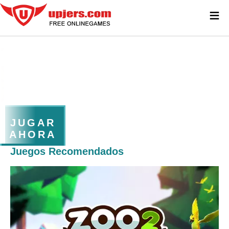
≡
JUGAR
AHORA
Juegos Recomendados