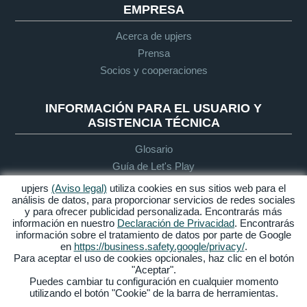
EMPRESA
Acerca de upjers
Prensa
Socios y cooperaciones
INFORMACIÓN PARA EL USUARIO Y
ASISTENCIA TÉCNICA
Glosario
Guía de Let's Play
Soporte
upjers
(Aviso legal)
utiliza cookies en sus sitios web para el
análisis de datos, para proporcionar servicios de redes sociales
y para ofrecer publicidad personalizada. Encontrarás más
información en nuestro
Declaración de Privacidad
. Encontrarás
Aviso legal
Protección de
Condiciones
Accesibilidad
información sobre el tratamiento de datos por parte de Google
datos
generales de
en
https://business.safety.google/privacy/
.
contratación
Para aceptar el uso de cookies opcionales, haz clic en el botón
"Aceptar".
Gestionar Cookies
Puedes cambiar tu configuración en cualquier momento
utilizando el botón "Cookie" de la barra de herramientas.