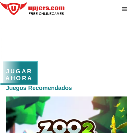
≡
JUGAR
AHORA
Juegos Recomendados