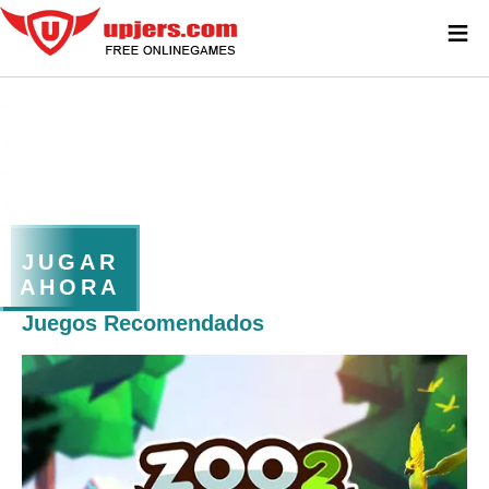
≡
JUGAR
AHORA
Juegos Recomendados