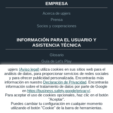
EMPRESA
Acerca de upjers
Prensa
Socios y cooperaciones
INFORMACIÓN PARA EL USUARIO Y
ASISTENCIA TÉCNICA
Glosario
Guía de Let's Play
Soporte
upjers
(Aviso legal)
utiliza cookies en sus sitios web para el
análisis de datos, para proporcionar servicios de redes sociales
y para ofrecer publicidad personalizada. Encontrarás más
información en nuestro
Declaración de Privacidad
. Encontrarás
Aviso legal
Protección de
Condiciones
Accesibilidad
información sobre el tratamiento de datos por parte de Google
datos
generales de
en
https://business.safety.google/privacy/
.
contratación
Para aceptar el uso de cookies opcionales, haz clic en el botón
"Aceptar".
Gestionar Cookies
Puedes cambiar tu configuración en cualquier momento
utilizando el botón "Cookie" de la barra de herramientas.