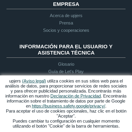
EMPRESA
Acerca de upjers
Prensa
Socios y cooperaciones
INFORMACIÓN PARA EL USUARIO Y
ASISTENCIA TÉCNICA
Glosario
Guía de Let's Play
Soporte
upjers
(Aviso legal)
utiliza cookies en sus sitios web para el
análisis de datos, para proporcionar servicios de redes sociales
y para ofrecer publicidad personalizada. Encontrarás más
información en nuestro
Declaración de Privacidad
. Encontrarás
Aviso legal
Protección de
Condiciones
Accesibilidad
información sobre el tratamiento de datos por parte de Google
datos
generales de
en
https://business.safety.google/privacy/
.
contratación
Para aceptar el uso de cookies opcionales, haz clic en el botón
"Aceptar".
Gestionar Cookies
Puedes cambiar tu configuración en cualquier momento
utilizando el botón "Cookie" de la barra de herramientas.