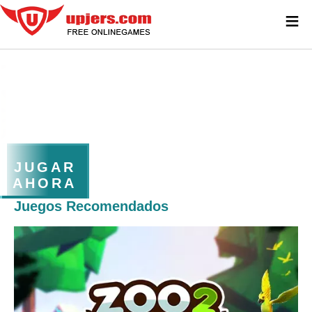
≡
JUGAR
AHORA
Juegos Recomendados