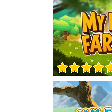
Info del Juego