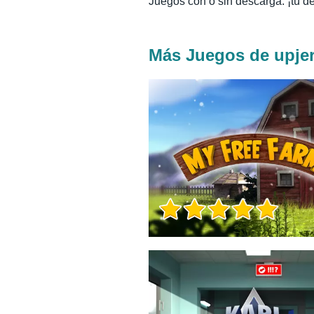
Juegos con o sin descarga: ¡tú d
Más Juegos de upje