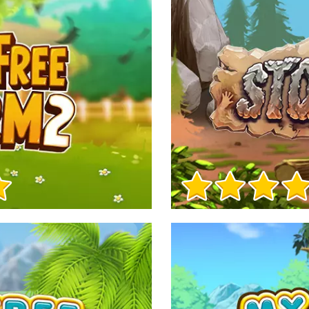
Info del Juego