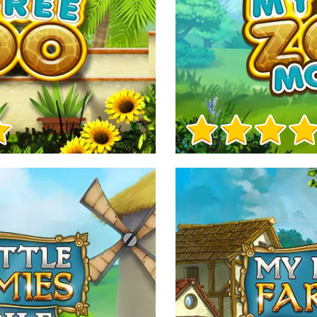
Info del Juego