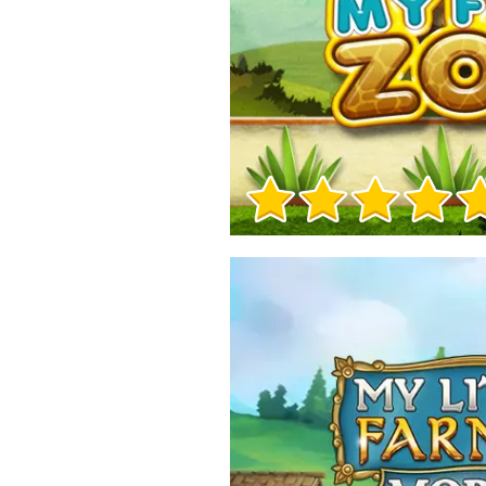
Info del Juego