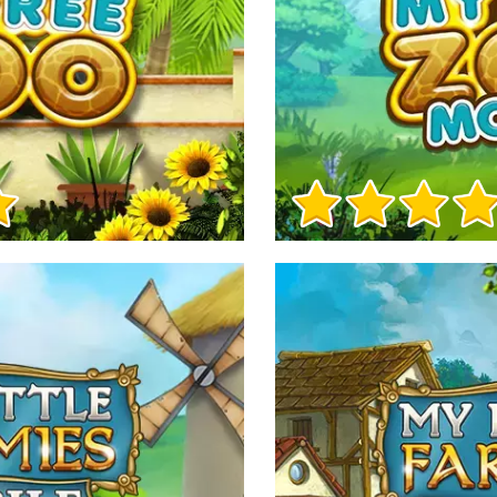
Info del Juego