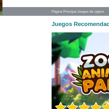
Página Principal Juegos de upjers
Juegos Recomenda