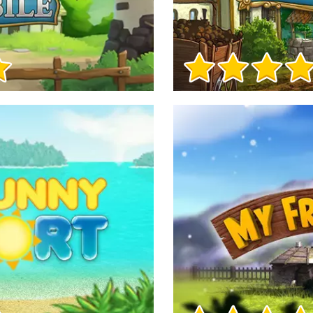
Info del Juego
Info del Juego