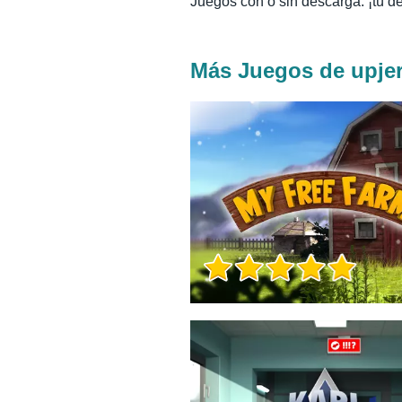
Juegos con o sin descarga: ¡tú d
Más Juegos de upje