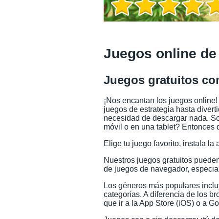
Juegos online de 
Juegos gratuitos co
¡Nos encantan los juegos online! 
juegos de estrategia hasta diver
necesidad de descargar nada. Sol
móvil o en una tablet? Entonces 
Elige tu juego favorito, instala la
Nuestros juegos gratuitos puede
Info del Juego
de juegos de navegador, especia
Los géneros más populares inclu
categorías. A diferencia de los 
que ir a la App Store (iOS) o a Go