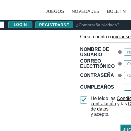
JUEGOS
NOVEDADES
BOLETÍN
¿Contraseña olvidada?
REGISTRARSE
Crear cuenta o
iniciar s
NOMBRE DE
USUARIO
CORREO
ELECTRÓNICO
CONTRASEÑA
CUMPLEAÑOS
He leído las
Condic
contratación
y las
D
de datos
y acepto.