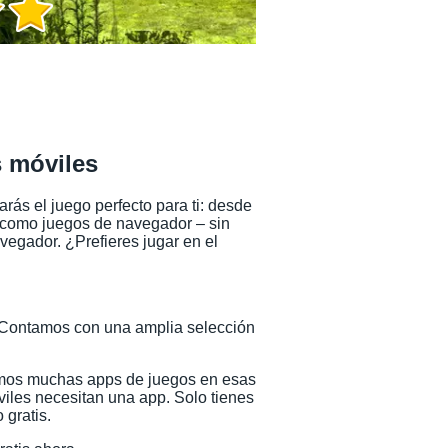
s móviles
rás el juego perfecto para ti: desde
s como juegos de navegador – sin
vegador. ¿Prefieres jugar en el
. Contamos con una amplia selección
cemos muchas apps de juegos en esas
viles necesitan una app. Solo tienes
 gratis.