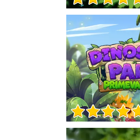
Info del Juego