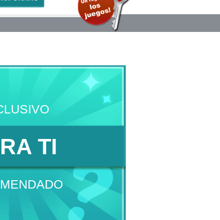
CLUSIVO
RA TI
OMENDADO