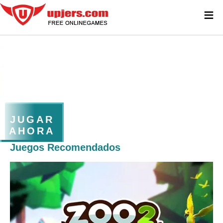
≡
JUGAR
AHORA
Juegos Recomendados