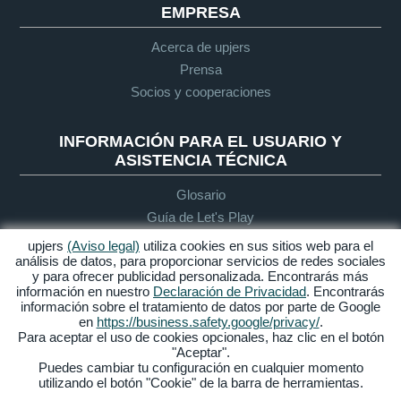
EMPRESA
Acerca de upjers
Prensa
Socios y cooperaciones
INFORMACIÓN PARA EL USUARIO Y
ASISTENCIA TÉCNICA
Glosario
Guía de Let's Play
Soporte
upjers
(Aviso legal)
utiliza cookies en sus sitios web para el
análisis de datos, para proporcionar servicios de redes sociales
y para ofrecer publicidad personalizada. Encontrarás más
información en nuestro
Declaración de Privacidad
. Encontrarás
Aviso legal
Protección de
Condiciones
Accesibilidad
información sobre el tratamiento de datos por parte de Google
datos
generales de
en
https://business.safety.google/privacy/
.
contratación
Para aceptar el uso de cookies opcionales, haz clic en el botón
"Aceptar".
Gestionar Cookies
Puedes cambiar tu configuración en cualquier momento
utilizando el botón "Cookie" de la barra de herramientas.