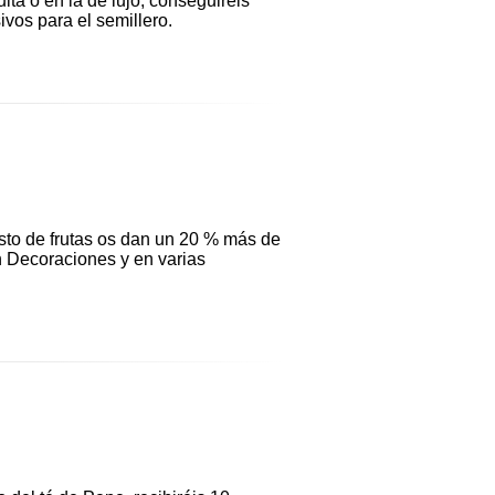
ita o en la de lujo, conseguiréis
vos para el semillero.
sto de frutas os dan un 20 % más de
 Decoraciones y en varias