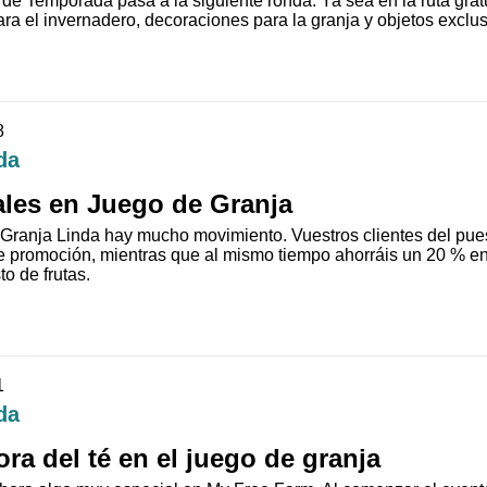
 de Temporada pasa a la siguiente ronda. Ya sea en la ruta gratu
a el invernadero, decoraciones para la granja y objetos exclusi
8
da
ales en Juego de Granja
i Granja Linda hay mucho movimiento. Vuestros clientes del pue
e promoción, mientras que al mismo tiempo ahorráis un 20 % en
o de frutas.
1
da
ora del té en el juego de granja