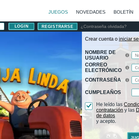
JUEGOS
NOVEDADES
BOLETÍN
¿Contraseña olvidada?
REGISTRARSE
Crear cuenta o
iniciar s
NOMBRE DE
USUARIO
CORREO
ELECTRÓNICO
CONTRASEÑA
CUMPLEAÑOS
He leído las
Condic
contratación
y las
D
de datos
y acepto.