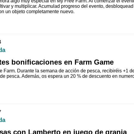
ora algo muy especial en My Free Farm. Al comenzar el evento 
ltivar y multiplicar. Acumulad progreso del evento, desbloquead 
con un objeto completamente nuevo.
4
da
tes bonificaciones en Farm Game
 Farm. Durante la semana de acción de pesca, recibiréis +1 d
 de pesca. Además, os espera un 20 % de descuento en numero
7
da
sas con Lamberto en juego de granja