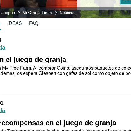
Juegos
Mi Granja Linda
Noticias
S
IDEAS
FAQ
4
da
n el juego de granja
n My Free Farm. Al comprar Coins, aseguraos paquetes de colecc
Además, os espera Giesbert con gafas de sol como objeto de bon
01
da
 recompensas en el juego de granja