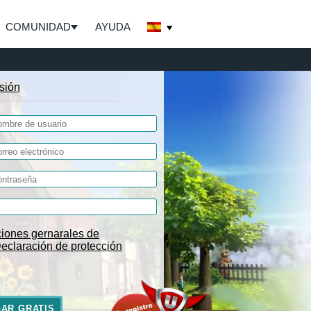
COMUNIDAD
AYUDA
esión
iones gernarales de
eclaración de protección