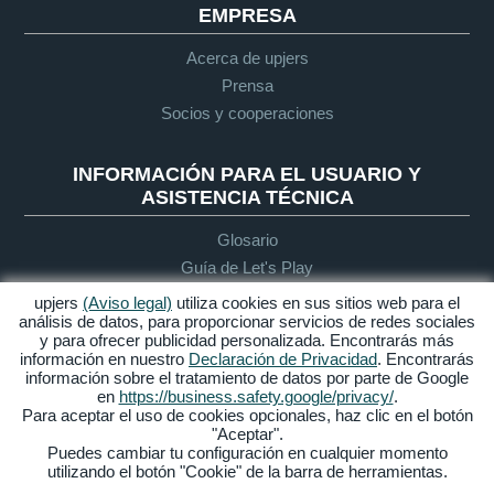
EMPRESA
Acerca de upjers
Prensa
Socios y cooperaciones
INFORMACIÓN PARA EL USUARIO Y
ASISTENCIA TÉCNICA
Glosario
Guía de Let's Play
Soporte
upjers
(Aviso legal)
utiliza cookies en sus sitios web para el
análisis de datos, para proporcionar servicios de redes sociales
y para ofrecer publicidad personalizada. Encontrarás más
información en nuestro
Declaración de Privacidad
. Encontrarás
Aviso legal
Protección de
Condiciones
Accesibilidad
información sobre el tratamiento de datos por parte de Google
datos
generales de
en
https://business.safety.google/privacy/
.
contratación
Para aceptar el uso de cookies opcionales, haz clic en el botón
"Aceptar".
Gestionar Cookies
Puedes cambiar tu configuración en cualquier momento
utilizando el botón "Cookie" de la barra de herramientas.