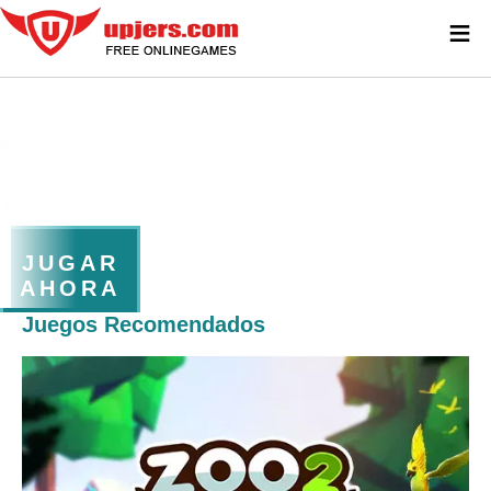
≡
JUGAR
AHORA
Juegos Recomendados