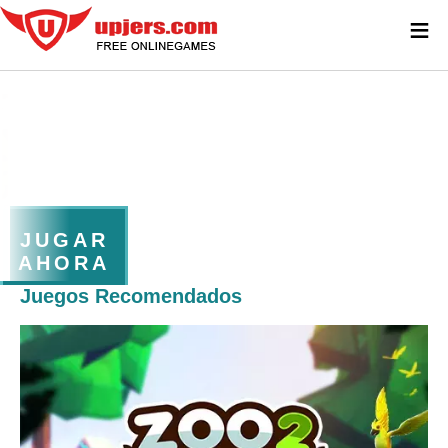
≡
JUGAR
AHORA
Juegos Recomendados