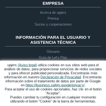
EMPRESA
Acerca de upjers
Prensa
Socios y cooperaciones
INFORMACIÓN PARA EL USUARIO Y
ASISTENCIA TÉCNICA
Glosario
Guía de Let's Play
Soporte
upjers
(Aviso legal)
utiliza cookies en sus sitios web para el
análisis de datos, para proporcionar servicios de redes sociales
y para ofrecer publicidad personalizada. Encontrarás más
información en nuestro
Declaración de Privacidad
. Encontrarás
Aviso legal
Protección de
Condiciones
Accesibilidad
información sobre el tratamiento de datos por parte de Google
datos
generales de
en
https://business.safety.google/privacy/
.
contratación
Para aceptar el uso de cookies opcionales, haz clic en el botón
"Aceptar".
Gestionar Cookies
Puedes cambiar tu configuración en cualquier momento
utilizando el botón "Cookie" de la barra de herramientas.